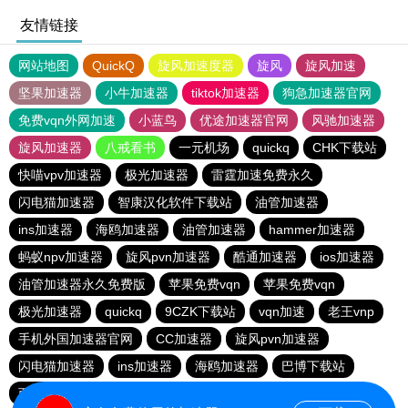
友情链接
网站地图
QuickQ
旋风加速度器
旋风
旋风加速
坚果加速器
小牛加速器
tiktok加速器
狗急加速器官网
免费vqn外网加速
小蓝鸟
优途加速器官网
风驰加速器
旋风加速器
八戒看书
一元机场
quickq
CHK下载站
快喵vpv加速器
极光加速器
雷霆加速免费永久
闪电猫加速器
智康汉化软件下载站
油管加速器
ins加速器
海鸥加速器
油管加速器
hammer加速器
蚂蚁npv加速器
旋风pvn加速器
酷通加速器
ios加速器
油管加速器永久免费版
苹果免费vqn
苹果免费vqn
极光加速器
quickq
9CZK下载站
vqn加速
老王vnp
手机外国加速器官网
CC加速器
旋风pvn加速器
闪电猫加速器
ins加速器
海鸥加速器
巴博下载站
西柚加速器
快连vn破解版