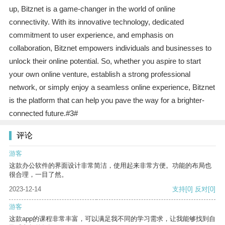
up, Bitznet is a game-changer in the world of online
connectivity. With its innovative technology, dedicated
commitment to user experience, and emphasis on
collaboration, Bitznet empowers individuals and businesses to
unlock their online potential. So, whether you aspire to start
your own online venture, establish a strong professional
network, or simply enjoy a seamless online experience, Bitznet
is the platform that can help you pave the way for a brighter-
connected future.#3#
评论
游客
这款办公软件的界面设计非常简洁，使用起来非常方便。功能的布局也
很合理，一目了然。
2023-12-14
支持
[0]
反对
[0]
游客
这款app的课程非常丰富，可以满足我不同的学习需求，让我能够找到自