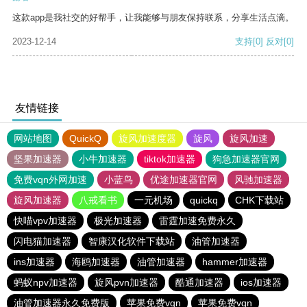
这款app是我社交的好帮手，让我能够与朋友保持联系，分享生活点滴。
2023-12-14
支持
[0]
反对
[0]
友情链接
网站地图
QuickQ
旋风加速度器
旋风
旋风加速
坚果加速器
小牛加速器
tiktok加速器
狗急加速器官网
免费vqn外网加速
小蓝鸟
优途加速器官网
风驰加速器
旋风加速器
八戒看书
一元机场
quickq
CHK下载站
快喵vpv加速器
极光加速器
雷霆加速免费永久
闪电猫加速器
智康汉化软件下载站
油管加速器
ins加速器
海鸥加速器
油管加速器
hammer加速器
蚂蚁npv加速器
旋风pvn加速器
酷通加速器
ios加速器
油管加速器永久免费版
苹果免费vqn
苹果免费vqn