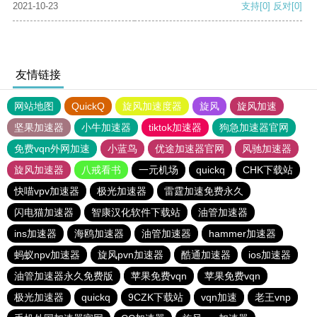
2021-10-23
支持
[0]
反对
[0]
友情链接
网站地图
QuickQ
旋风加速度器
旋风
旋风加速
坚果加速器
小牛加速器
tiktok加速器
狗急加速器官网
免费vqn外网加速
小蓝鸟
优途加速器官网
风驰加速器
旋风加速器
八戒看书
一元机场
quickq
CHK下载站
快喵vpv加速器
极光加速器
雷霆加速免费永久
闪电猫加速器
智康汉化软件下载站
油管加速器
ins加速器
海鸥加速器
油管加速器
hammer加速器
蚂蚁npv加速器
旋风pvn加速器
酷通加速器
ios加速器
油管加速器永久免费版
苹果免费vqn
苹果免费vqn
极光加速器
quickq
9CZK下载站
vqn加速
老王vnp