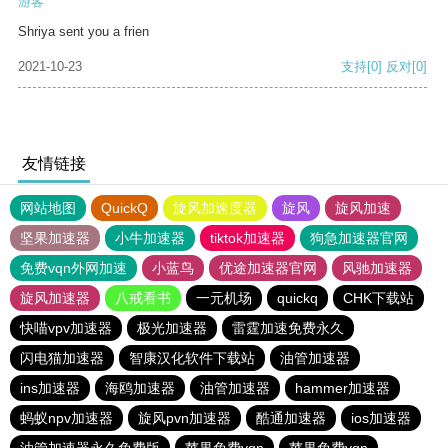
游客
Shriya sent you a frien
2021-10-23
支持
[0]
反对
[0]
友情链接
网站地图
QuickQ
旋风加速度器
旋风
旋风加速
坚果加速器
小牛加速器
tiktok加速器
狗急加速器官网
免费vqn外网加速
小蓝鸟
优途加速器官网
风驰加速器
旋风加速器
八戒看书
一元机场
quickq
CHK下载站
快喵vpv加速器
极光加速器
雷霆加速免费永久
闪电猫加速器
智康汉化软件下载站
油管加速器
ins加速器
海鸥加速器
油管加速器
hammer加速器
蚂蚁npv加速器
旋风pvn加速器
酷通加速器
ios加速器