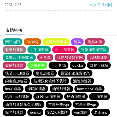
2023-12-25
支持
[0]
反对
[0]
友情链接
网站地图
QuickQ
旋风加速度器
旋风
旋风加速
坚果加速器
小牛加速器
tiktok加速器
狗急加速器官网
免费vqn外网加速
小蓝鸟
优途加速器官网
风驰加速器
旋风加速器
八戒看书
一元机场
quickq
CHK下载站
快喵vpv加速器
极光加速器
雷霆加速免费永久
闪电猫加速器
智康汉化软件下载站
油管加速器
ins加速器
海鸥加速器
油管加速器
hammer加速器
蚂蚁npv加速器
旋风pvn加速器
酷通加速器
ios加速器
油管加速器永久免费版
苹果免费vqn
苹果免费vqn
极光加速器
quickq
9CZK下载站
vqn加速
老王vnp