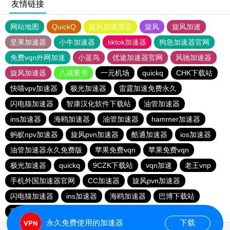
友情链接
网站地图
QuickQ
旋风加速度器
旋风
旋风加速
坚果加速器
小牛加速器
tiktok加速器
狗急加速器官网
免费vqn外网加速
小蓝鸟
优途加速器官网
风驰加速器
旋风加速器
八戒看书
一元机场
quickq
CHK下载站
快喵vpv加速器
极光加速器
雷霆加速免费永久
闪电猫加速器
智康汉化软件下载站
油管加速器
ins加速器
海鸥加速器
油管加速器
hammer加速器
蚂蚁npv加速器
旋风pvn加速器
酷通加速器
ios加速器
油管加速器永久免费版
苹果免费vqn
苹果免费vqn
极光加速器
quickq
9CZK下载站
vqn加速
老王vnp
手机外国加速器官网
CC加速器
旋风pvn加速器
闪电猫加速器
ins加速器
海鸥加速器
巴博下载站
西柚加速器
快连vn破解版
永久免费使用的加速器
下载