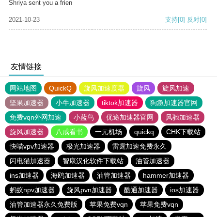
Shriya sent you a frien
2021-10-23
支持
[0]
反对
[0]
友情链接
网站地图
QuickQ
旋风加速度器
旋风
旋风加速
坚果加速器
小牛加速器
tiktok加速器
狗急加速器官网
免费vqn外网加速
小蓝鸟
优途加速器官网
风驰加速器
旋风加速器
八戒看书
一元机场
quickq
CHK下载站
快喵vpv加速器
极光加速器
雷霆加速免费永久
闪电猫加速器
智康汉化软件下载站
油管加速器
ins加速器
海鸥加速器
油管加速器
hammer加速器
蚂蚁npv加速器
旋风pvn加速器
酷通加速器
ios加速器
油管加速器永久免费版
苹果免费vqn
苹果免费vqn