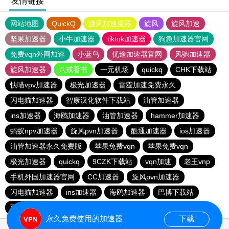
友情链接
网站地图
QuickQ
旋风加速度器
旋风
旋风加速
坚果加速器
小牛加速器
tiktok加速器
狗急加速器官网
免费vqn外网加速
小蓝鸟
优途加速器官网
风驰加速器
旋风加速器
八戒看书
一元机场
quickq
CHK下载站
快喵vpv加速器
极光加速器
雷霆加速免费永久
闪电猫加速器
智康汉化软件下载站
油管加速器
ins加速器
海鸥加速器
油管加速器
hammer加速器
蚂蚁npv加速器
旋风pvn加速器
酷通加速器
ios加速器
油管加速器永久免费版
苹果免费vqn
苹果免费vqn
极光加速器
quickq
9CZK下载站
vqn加速
老王vnp
手机外国加速器官网
CC加速器
旋风pvn加速器
闪电猫加速器
ins加速器
海鸥加速器
巴博下载站
西柚加速器
快连vn破解版
永久免费使用的加速器
下载